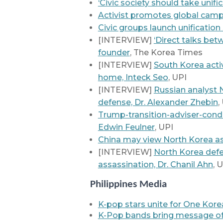
‘Civic society should take unifica
Activist promotes global campa
Civic groups launch unification
[INTERVIEW]
‘Direct talks bet
founder
, The Korea Times
[INTERVIEW]
South Korea activ
home, Inteck Seo
, UPI
[INTERVIEW]
Russian analyst 
defense, Dr. Alexander Zhebin
,
Trump-transition-adviser-cond
Edwin Feulner
, UPI
China may view North Korea as 
[INTERVIEW]
North Korea defec
assassination, Dr. Chanil Ahn
, 
Philippines Media
K-pop stars unite for One Kor
K-Pop bands bring message of