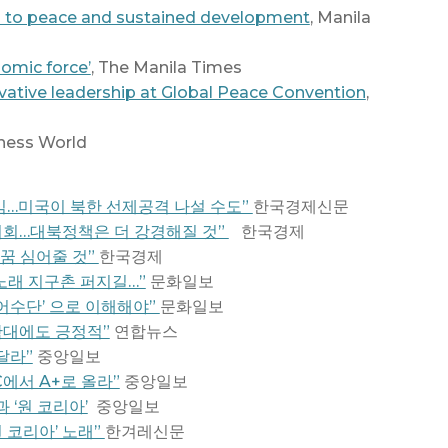
ss to peace and sustained development
, Manila
omic force’
, The Manila Times
ovative leadership at Global Peace Convention
,
iness World
책임…미국이 북한 선제공격 나설 수도”
한국경제신문
 기회…대북정책은 더 강경해질 것”
한국경제
꿈 심어줄 것”
한국경제
노래 지구촌 퍼지길…”
문화일보
방어수단’ 으로 이해해야”
문화일보
확대에도 긍정적”
연합뉴스
달라”
중앙일보
C에서 A+로 올라”
중앙일보
 ‘원 코리아’
중앙일보
 코리아’ 노래”
한겨레신문