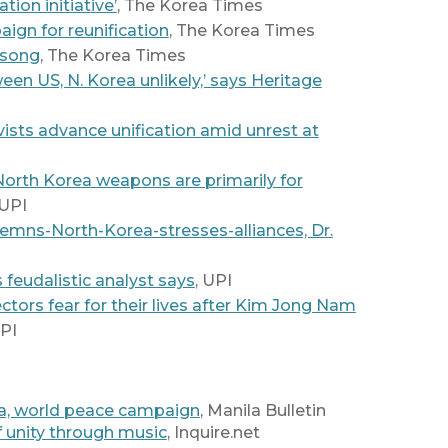
tion initiative’
, The Korea Times
ign for reunification
, The Korea Times
 song
, The Korea Times
ween US, N. Korea unlikely,’ says Heritage
ists advance unification amid unrest at
North Korea weapons are primarily for
 UPI
emns-North-Korea-stresses-alliances, Dr.
feudalistic analyst says
, UPI
tors fear for their lives after Kim Jong Nam
UPI
ea, world peace campaign
, Manila Bulletin
 unity through music
, Inquire.net