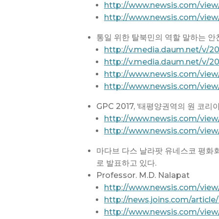
http://www.newsis.com/view
http://www.newsis.com/view
통일 위한 탈북민의 역할 말하는 안찬일
http://v.media.daum.net/v/
http://v.media.daum.net/v/
http://www.newsis.com/view
http://www.newsis.com/vie
GPC 2017, ‘태평양권역의 원 코리아에
http://www.newsis.com/view
http://www.newsis.com/view
마다브 다스 날라팟 유네스코 평화회의
로 발표하고 있다.
Professor. M.D. Nalapat
http://www.newsis.com/vie
http://news.joins.com/article
http://www.newsis.com/vie